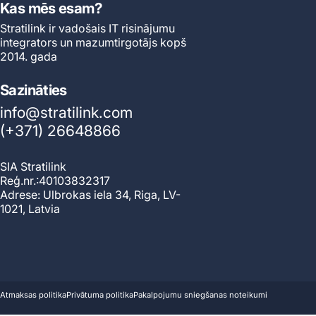
Kas mēs esam?
Stratilink ir vadošais IT risinājumu
integrators un mazumtirgotājs kopš
2014. gada
Sazināties
info@stratilink.com
(+371) 26648866
SIA Stratilink
Reģ.nr.:40103832317
Adrese: Ulbrokas iela 34, Riga, LV-
1021, Latvia
© 2026 Stratilink.
Darbojas ar Shopify
Atmaksas politika
Privātuma politika
Pakalpojumu sniegšanas noteikumi