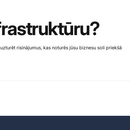
frastruktūru?
uzturēt risinājumus, kas noturēs jūsu biznesu soli priekšā