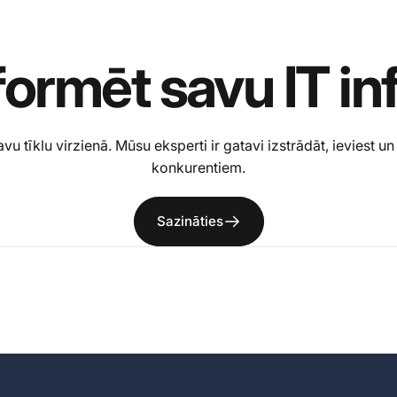
formēt
savu
IT
in
tīklu virzienā. Mūsu eksperti ir gatavi izstrādāt, ieviest un 
konkurentiem.
Sazināties