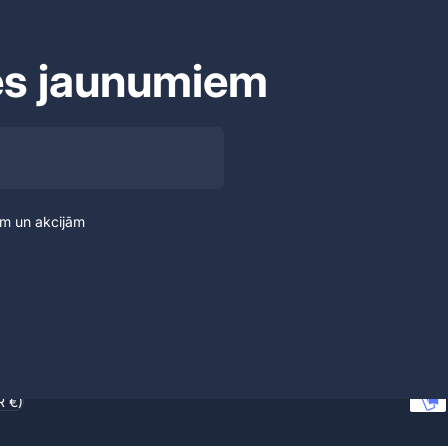
es jaunumiem
em un akcijām
R €)
ons