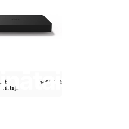
linātais
LTE
€401.06
No
 vārteja