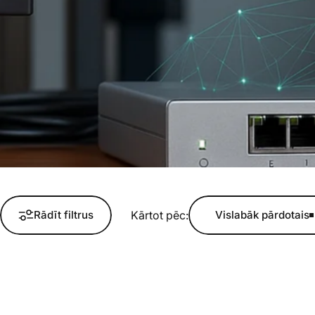
Kārtot pēc:
Rādīt filtrus
Vislabāk pārdotais