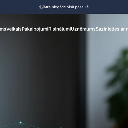
Pauzēt slaidrādi
Ātra piegāde visā pasaulē
ums
Veikals
Pakalpojumi
Risinājumi
Uzņēmums
Sazinieties ar
ms
Veikals
Pakalpojumi
Risinājumi
Uzņēmums
Sazinieties ar mu