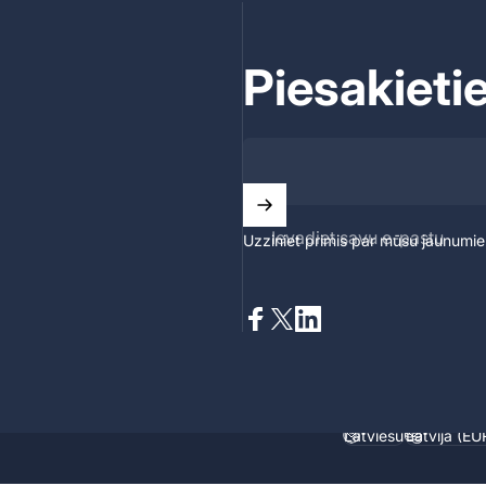
Piesakieti
Ievadiet savu e-pastu
Uzziniet primis par mūsu jaunumi
Facebook
X (Twitter)
LinkedIn
Latviešu
Latvija (EU
Valoda
Valsts/reģi