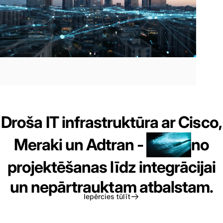
Nākotnei
gatavi
Droša IT infrastruktūra ar Cisco,
savienojumi
jūsu
Meraki un Adtran -
no
biznesam.
Vienkārši,
projektēšanas līdz integrācijai
gudri
un
droši.
un nepārtrauktam atbalstam.
Iepērcies tūlīt