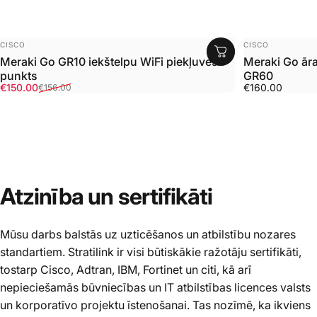
Pārdevējs:
Pārdevējs:
CISCO
CISCO
Meraki Go GR10 iekštelpu WiFi piekļuves
Meraki Go āra
punkts
GR60
Pārdošanas cena
Parastā cena
€150.00
€160.00
€156.00
Atzinība
un
sertifikāti
Mūsu darbs balstās uz uzticēšanos un atbilstību nozares
standartiem. Stratilink ir visi būtiskākie ražotāju sertifikāti,
tostarp Cisco, Adtran, IBM, Fortinet un citi, kā arī
nepieciešamās būvniecības un IT atbilstības licences valsts
un korporatīvo projektu īstenošanai. Tas nozīmē, ka ikviens