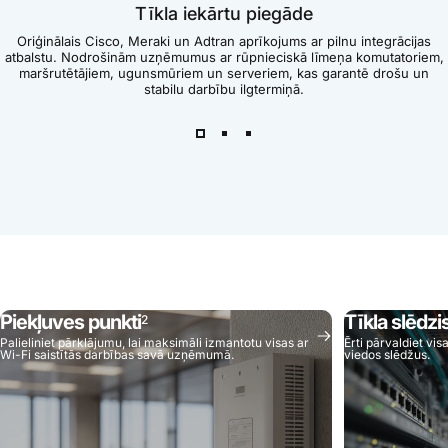
Tīkla iekārtu piegāde
Oriģinālais Cisco, Meraki un Adtran aprīkojums ar pilnu integrācijas
atbalstu. Nodrošinām uzņēmumus ar rūpnieciskā līmeņa komutatoriem,
maršrutētājiem, ugunsmūriem un serveriem, kas garantē drošu un
stabilu darbību ilgtermiņā.
Piekļuves punkti
Tīkla slēdzi
2
Palieliniet pārklājumu, lai maksimāli izmantotu visas ar
Ērti pārvaldiet vis
Wi-Fi saistītās darbības savā uzņēmumā.
viedos slēdžus.