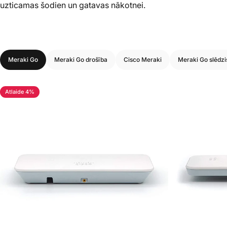
uzticamas šodien un gatavas nākotnei.
Meraki Go
Meraki Go drošība
Cisco Meraki
Meraki Go slēdzi
Atlaide 4%