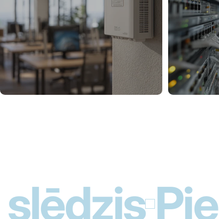
lēdzis
Piek