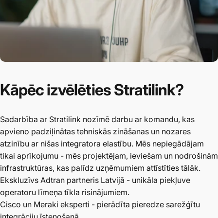
Kāpēc
izvēlēties
Stratilink?
Sadarbība ar Stratilink nozīmē darbu ar komandu, kas
apvieno padziļinātas tehniskās zināšanas un nozares
atzinību ar nišas integratora elastību. Mēs nepiegādājam
tikai aprīkojumu - mēs projektējam, ieviešam un nodrošinām
infrastruktūras, kas palīdz uzņēmumiem attīstīties tālāk.
Ekskluzīvs Adtran partneris Latvijā - unikāla piekļuve
operatoru līmeņa tīkla risinājumiem.
Cisco un Meraki eksperti - pierādīta pieredze sarežģītu
integrāciju īstenošanā.