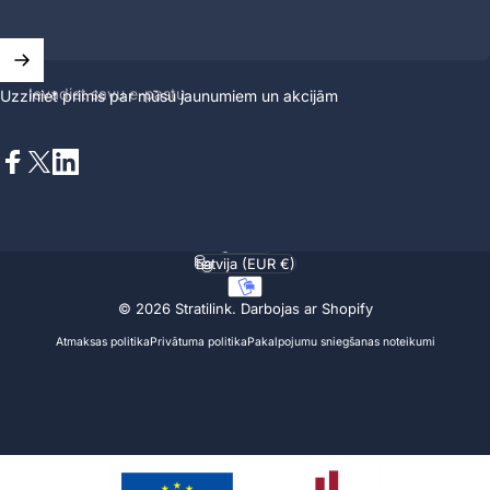
Ievadiet savu e-pastu
Uzziniet primis par mūsu jaunumiem un akcijām
Facebook
X (Twitter)
LinkedIn
Latviešu
Valoda
Latvija (EUR €)
Valsts/reģions
© 2026 Stratilink.
Darbojas ar Shopify
Atmaksas politika
Privātuma politika
Pakalpojumu sniegšanas noteikumi