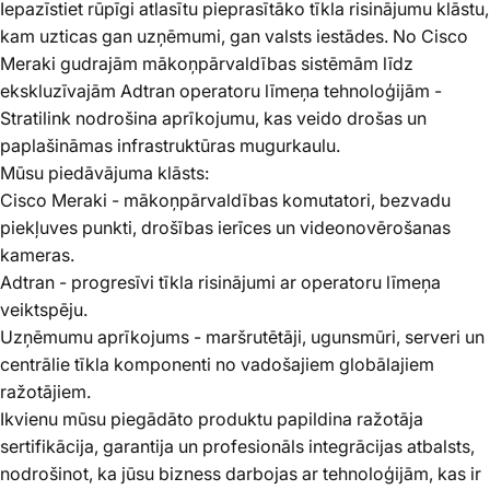
Iepazīstiet rūpīgi atlasītu pieprasītāko tīkla risinājumu klāstu,
kam uzticas gan uzņēmumi, gan valsts iestādes. No Cisco
Meraki gudrajām mākoņpārvaldības sistēmām līdz
ekskluzīvajām Adtran operatoru līmeņa tehnoloģijām -
Stratilink nodrošina aprīkojumu, kas veido drošas un
paplašināmas infrastruktūras mugurkaulu.
Mūsu piedāvājuma klāsts:
Cisco Meraki - mākoņpārvaldības komutatori, bezvadu
piekļuves punkti, drošības ierīces un videonovērošanas
kameras.
Adtran - progresīvi tīkla risinājumi ar operatoru līmeņa
veiktspēju.
Uzņēmumu aprīkojums - maršrutētāji, ugunsmūri, serveri un
centrālie tīkla komponenti no vadošajiem globālajiem
ražotājiem.
Ikvienu mūsu piegādāto produktu papildina ražotāja
sertifikācija, garantija un profesionāls integrācijas atbalsts,
nodrošinot, ka jūsu bizness darbojas ar tehnoloģijām, kas ir