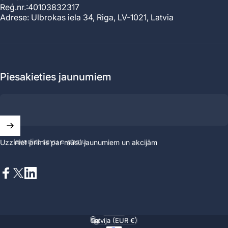
Reģ.nr.:40103832317
Adrese: Ulbrokas iela 34, Riga, LV-1021, Latvia
Piesakieties jaunumiem
Ievadiet savu e-pastu
Uzziniet primis par mūsu jaunumiem un akcijām
Facebook
X (Twitter)
LinkedIn
Latviešu
Valoda
Latvija (EUR €)
Valsts/reģions