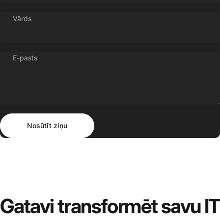
Vārds
E-pasts
Nosūtīt ziņu
Ziņojums
Nosūtīt ziņu
Gatavi
transformēt
savu
IT