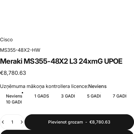
Cisco
MS355-48X2-HW
Meraki
MS355-48X2
L3
24xmG
UPOE
€8,780.63
Uzņēmuma mākoņa kontrollera licence
Uzņēmuma mākoņa kontrollera licence:
Neviens
Neviens
1 GADS
3 GADI
5 GADI
7 GADI
10 GADI
Daudzums
Pievienot grozam
-
€8,780.63