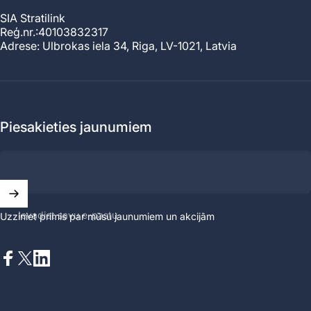
SIA Stratilink
Reģ.nr.:40103832317
Adrese: Ulbrokas iela 34, Riga, LV-1021, Latvia
Piesakieties jaunumiem
Ievadiet savu e-pastu
Uzziniet primis par mūsu jaunumiem un akcijām
Facebook
X (Twitter)
LinkedIn
Latviešu