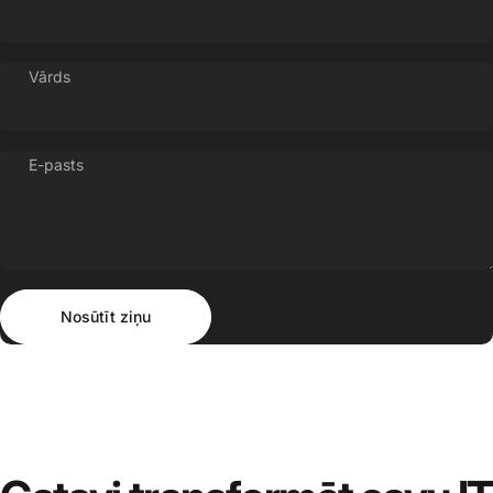
Vārds
E-pasts
Nosūtīt ziņu
Ziņojums
Nosūtīt ziņu