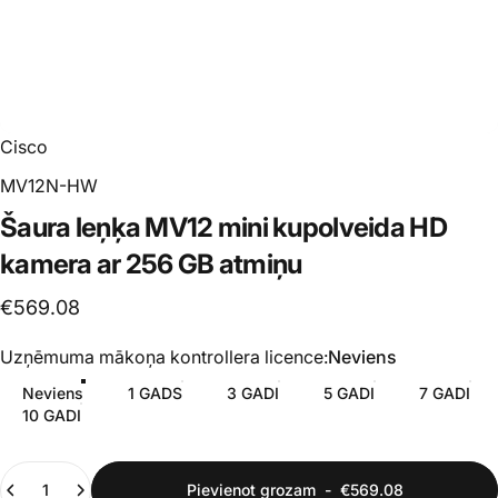
Cisco
MV12N-HW
Šaura
leņķa
MV12
mini
kupolveida
HD
kamera
ar
256
GB
atmiņu
€569.08
Uzņēmuma mākoņa kontrollera licence
Uzņēmuma mākoņa kontrollera licence:
Neviens
Neviens
1 GADS
3 GADI
5 GADI
7 GADI
10 GADI
Daudzums
Pievienot grozam
-
€569.08