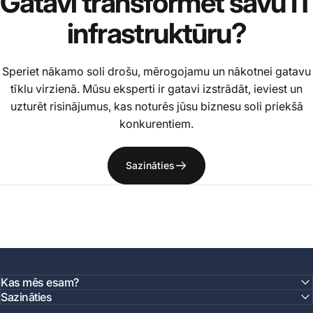
Gatavi
transformēt
savu
IT
infrastruktūru?
Speriet nākamo soli drošu, mērogojamu un nākotnei gatavu
tīklu virzienā. Mūsu eksperti ir gatavi izstrādāt, ieviest un
uzturēt risinājumus, kas noturēs jūsu biznesu soli priekšā
konkurentiem.
Sazināties
Kas mēs esam?
Sazināties