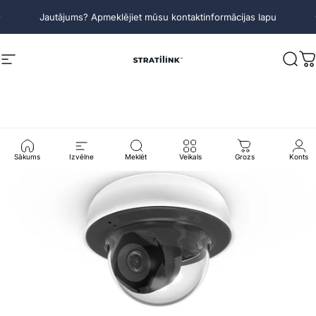
Pāriet uz saturu
Pauzēt slaidrādi
Jautājums? Apmeklējiet mūsu kontaktinformācijas lapu
Vietnes navigācija
Stratilink
Mekl
R
Sākums
Izvēlne
Meklēt
Veikals
Grozs
Konts