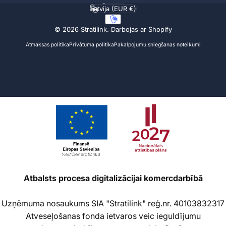
Valoda
Latvija (EUR €)
Valsts/reģions
© 2026 Stratilink.
Darbojas ar Shopify
Atmaksas politika
Privātuma politika
Pakalpojumu sniegšanas noteikumi
Atbalsts procesa digitalizācijai komercdarbībā
Uzņēmuma nosaukums SIA "Stratilink" reģ.nr. 40103832317
Atveseļošanas fonda ietvaros veic ieguldījumu