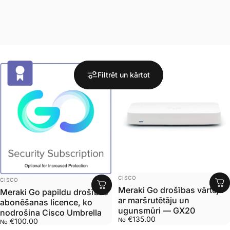
Filtrēt un kārtot
Pārdevējs:
Pārdevējs:
CISCO
CISCO
Meraki Go drošības vārteja
Meraki Go papildu drošības
ar maršrutētāju un
abonēšanas licence, ko
ugunsmūri — GX20
nodrošina Cisco Umbrella
€135.00
No
€100.00
No