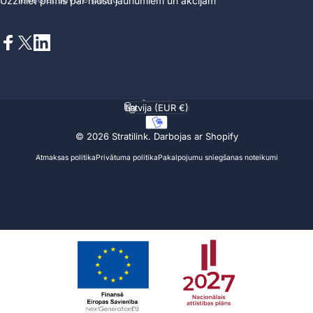
Uzziniet primis par mūsu jaunumiem un akcijām
Facebook
X (Twitter)
LinkedIn
Latviešu
Valoda
Latvija (EUR €)
Valsts/reģions
© 2026 Stratilink.
Darbojas ar Shopify
Atmaksas politika
Privātuma politika
Pakalpojumu sniegšanas noteikumi