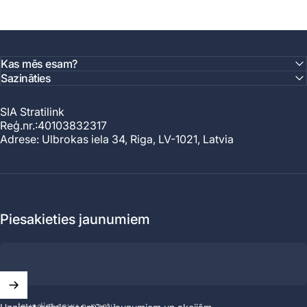
Kas mēs esam?
Sazināties
SIA Stratilink
Reģ.nr.:40103832317
Adrese: Ulbrokas iela 34, Riga, LV-1021, Latvia
Piesakieties jaunumiem
Ievadiet savu e-pastu