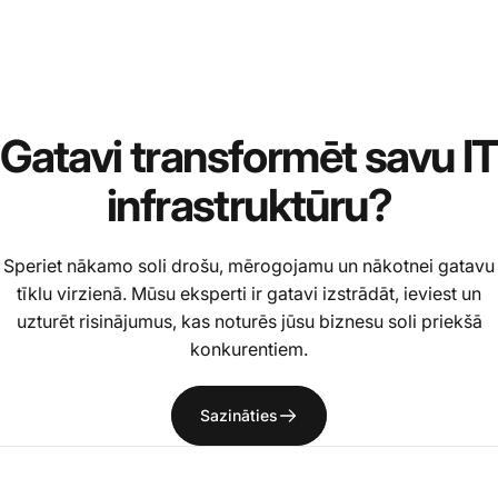
Kolekcijas
Meraki Go drošība
Meraki
Go
drošība
Gatavi
transformēt
savu
IT
infrastruktūru?
Speriet nākamo soli drošu, mērogojamu un nākotnei gatavu
tīklu virzienā. Mūsu eksperti ir gatavi izstrādāt, ieviest un
uzturēt risinājumus, kas noturēs jūsu biznesu soli priekšā
konkurentiem.
Sazināties