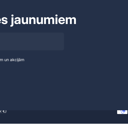
es jaunumiem
em un akcijām
R €)
ons