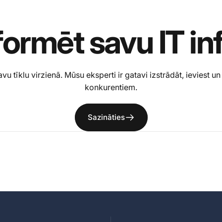
formēt
savu
IT
in
tīklu virzienā. Mūsu eksperti ir gatavi izstrādāt, ieviest un 
konkurentiem.
Sazināties