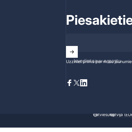
Piesakieti
Ievadiet savu e-pastu
Uzziniet primis par mūsu jaunumi
Facebook
X (Twitter)
LinkedIn
Latviešu
Latvija (EU
Valoda
Valsts/reģi