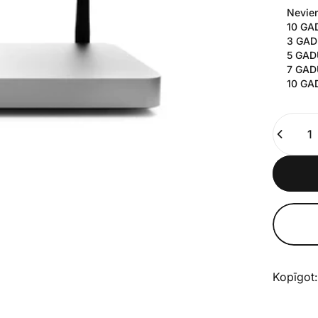
Nevie
10 GA
3 GADU
5 GADU
7 GADU
10 GAD
Daudzu
Kopīgot: