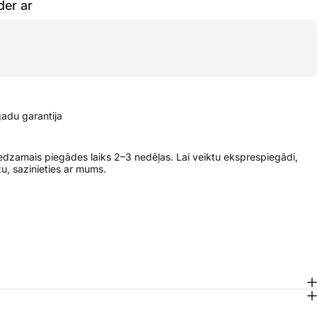
der ar
gadu garantija
edzamais piegādes laiks 2–3 nedēļas. Lai veiktu eksprespiegādi,
zu, sazinieties ar mums.