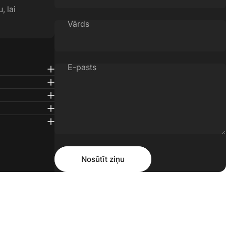
, lai
Vārds
E-pasts
Ziņojums
Nosūtīt ziņu
Nosūtīt ziņu