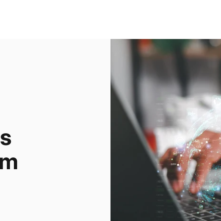
ās
em