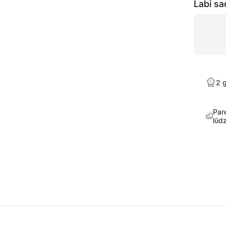
Labi sa
2 
Par
lūd