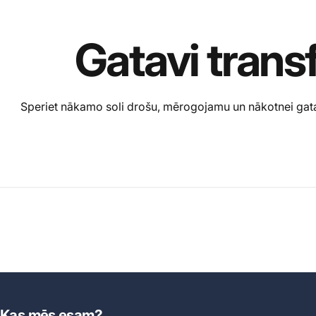
Gatavi
trans
Speriet nākamo soli drošu, mērogojamu un nākotnei gatavu 
Kas mēs esam?