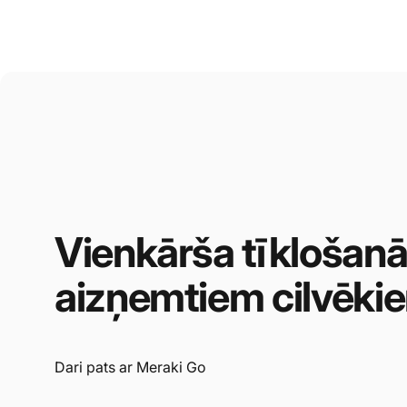
Vienkārša
tīklošan
aizņemtiem
cilvēki
Dari pats ar Meraki Go