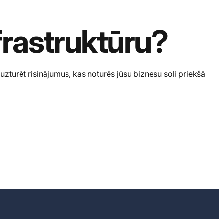
frastruktūru?
uzturēt risinājumus, kas noturēs jūsu biznesu soli priekšā