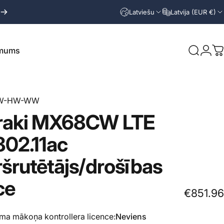
Latviešu
Latvija (EUR €)
 mums
Meklēt
Piete
R
ms
W-HW-WW
aki
MX68CW
LTE
802.11ac
šrutētājs/drošības
ce
€851.96
a mākoņa kontrollera licence
a mākoņa kontrollera licence:
Neviens