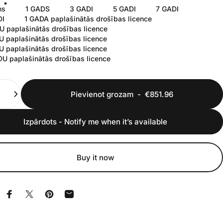
ns
1 GADS
3 GADI
5 GADI
7 GADI
DI
1 GADA paplašinātās drošības licence
 paplašinātās drošības licence
 paplašinātās drošības licence
 paplašinātās drošības licence
U paplašinātās drošības licence
ms
Pievienot grozam
-
€851.96
Izpārdots - Notify me when it’s available
Buy it now
Kopīgot Facebook
Kopīgot vietnē X
Piespraust vietnē Pinterest
Kopīgot pa e-pastu