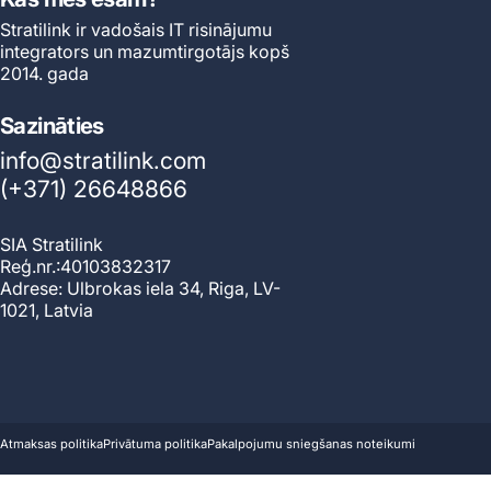
Stratilink ir vadošais IT risinājumu
integrators un mazumtirgotājs kopš
2014. gada
Sazināties
info@stratilink.com
(+371) 26648866
SIA Stratilink
Reģ.nr.:40103832317
Adrese: Ulbrokas iela 34, Riga, LV-
1021, Latvia
© 2026 Stratilink.
Darbojas ar Shopify
Atmaksas politika
Privātuma politika
Pakalpojumu sniegšanas noteikumi