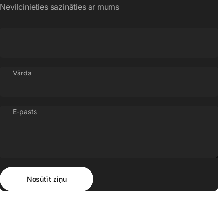
Nevilcinieties sazināties ar mums
Vārds
E-pasts
Nosūtīt ziņu
Ziņojums
Nosūtīt ziņu