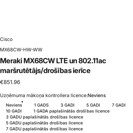
Cisco
MX68CW-HW-WW
Meraki
MX68CW
LTE
un
802.11ac
maršrutētājs/drošības
ierīce
€851.96
Uzņēmuma mākoņa kontrollera licence
Uzņēmuma mākoņa kontrollera licence:
Neviens
Neviens
1 GADS
3 GADI
5 GADI
7 GADI
10 GADI
1 GADA paplašinātās drošības licence
3 GADU paplašinātās drošības licence
5 GADU paplašinātās drošības licence
7 GADU paplašinātās drošības licence