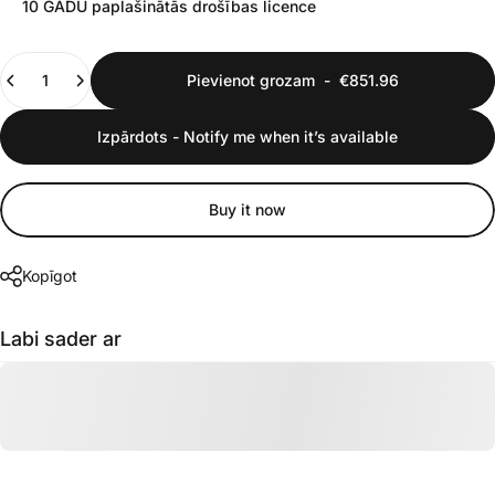
10 GADU paplašinātās drošības licence
Daudzums
Pievienot grozam
-
€851.96
Izpārdots - Notify me when it’s available
Buy it now
Kopīgot
Labi sader ar