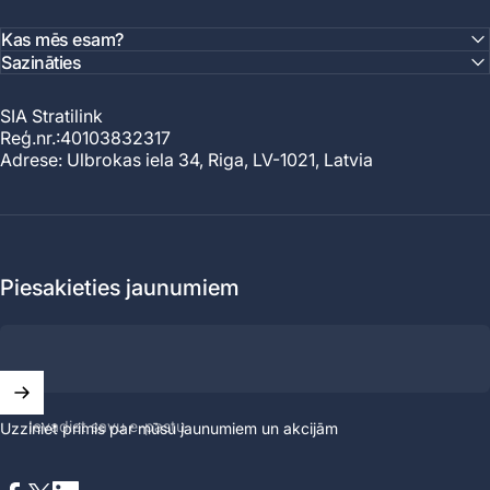
Kas mēs esam?
Sazināties
SIA Stratilink
Reģ.nr.:40103832317
Adrese: Ulbrokas iela 34, Riga, LV-1021, Latvia
Piesakieties jaunumiem
Ievadiet savu e-pastu
Uzziniet primis par mūsu jaunumiem un akcijām