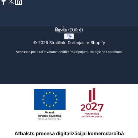
Facebook
X (Twitter)
LinkedIn
Latviešu
Valoda
Latvija (EUR €)
Valsts/reģions
© 2026 Stratilink.
Darbojas ar Shopify
Atmaksas politika
Privātuma politika
Pakalpojumu sniegšanas noteikumi
Atbalsts procesa digitalizācijai komercdarbībā